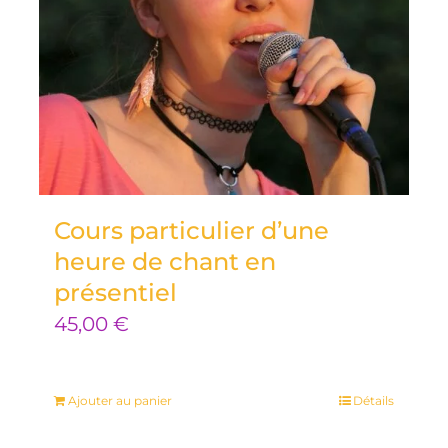
Cours particulier d’une
heure de chant en
présentiel
45,00
€
Ajouter au panier
Détails