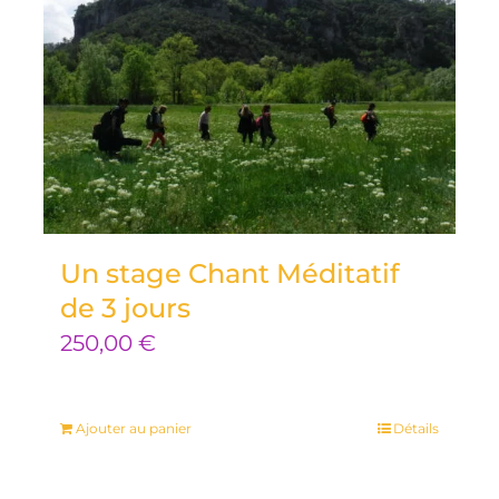
Un stage Chant Méditatif
de 3 jours
250,00
€
Ajouter au panier
Détails