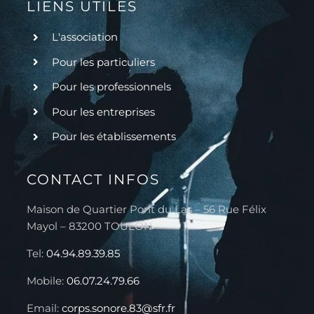
LIENS UTILES
L'association
Pour les particuliers
Pour les professionnels
Pour les entreprises
Pour les établissements
CONTACT INFOS
Maison de Quartier Pont du Las – 56 Rue Félix
Mayol – 83200 TOULON
Tel:
04.94.89.39.85
Mobile:
06.07.24.79.66
Email:
corps.sonore.83@sfr.fr