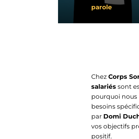
parole
Chez
Corps So
salariés
sont es
pourquoi nous 
besoins spécif
par
Domi Duch
vos objectifs p
positif.