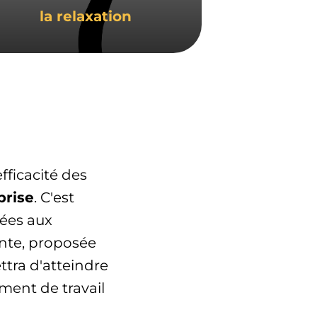
la relaxation
fficacité des
prise
. C'est
ées aux
nte, proposée
ttra d'atteindre
ment de travail