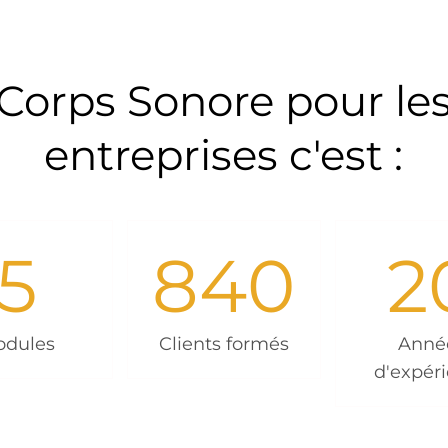
Corps Sonore pour le
entreprises c'est :
5
840
2
dules
Clients formés
Anné
d'expér