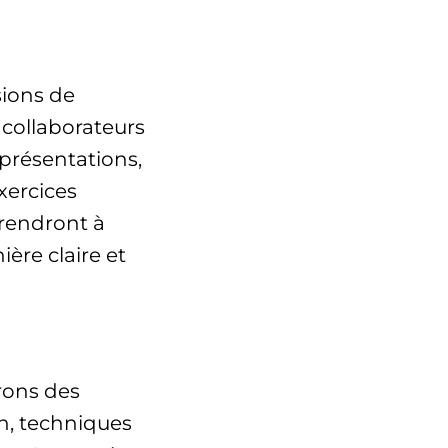
sions de
collaborateurs
 présentations,
xercices
endront à
ère claire et
frons des
n, techniques