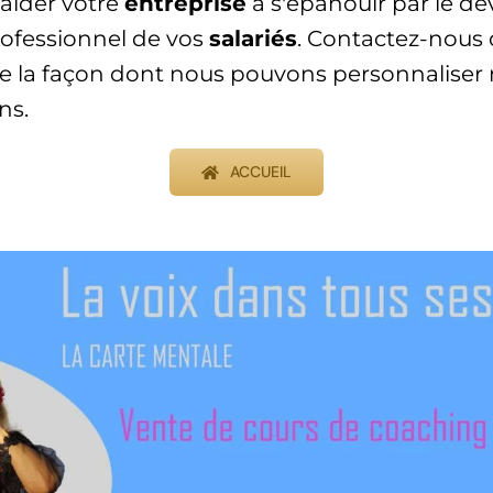
aider votre
entreprise
à s'épanouir par le 
rofessionnel de vos
salariés
. Contactez-nous 
de la façon dont nous pouvons personnaliser 
ns.
ACCUEIL