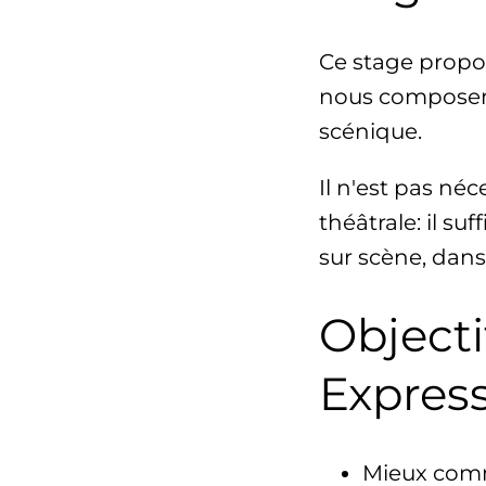
Ce stage propos
nous composent,
scénique.
Il n'est pas né
théâtrale: il su
sur scène, dans
Objecti
Expres
Mieux comm