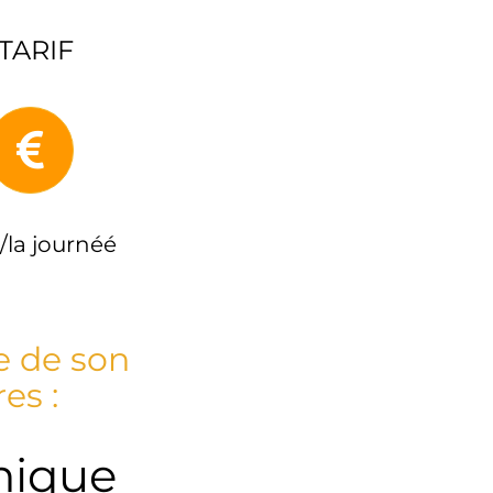
TARIF
/la journéé
te de son
es :
nique