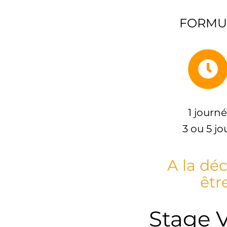
FORMU
1 journ
3 ou 5 jo
A la déc
êtr
Stage V