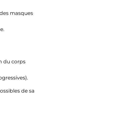
es des masques
e.
on du corps
ogressives).
ossibles de sa