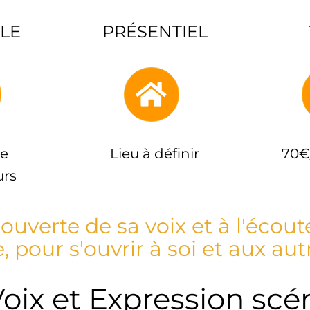
LE
PRÉSENTIEL
ée
Lieu à définir
70€
urs
ouverte de sa voix et à l'écou
e, pour s'ouvrir à soi et aux autr
oix et Expression scé