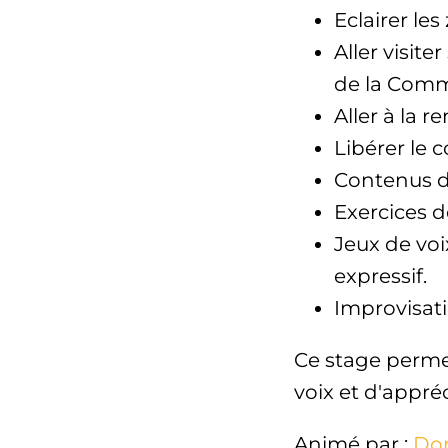
Eclairer le
Aller visit
de la Comme
Aller à la r
Libérer le c
Contenus d
Exercices d
Jeux de voi
expressif.
Improvisati
Ce stage perme
voix et d'appréc
Animé par :
Do