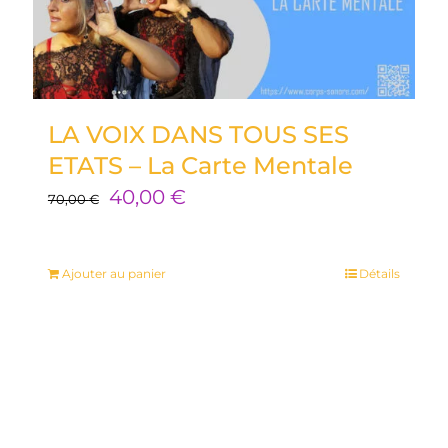
LA VOIX DANS TOUS SES
ETATS – La Carte Mentale
Le
Le
40,00
€
70,00
€
prix
prix
initial
actuel
Ajouter au panier
Détails
était :
est :
70,00 €.
40,00 €.