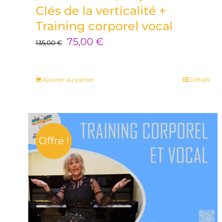
Clés de la verticalité +
Training corporel vocal
Le
Le
75,00
€
135,00
€
prix
prix
initial
actuel
Ajouter au panier
Détails
était :
est :
135,00 €.
75,00 €.
Offre !