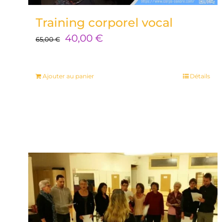
Training corporel vocal
Le
Le
40,00
€
65,00
€
prix
prix
initial
actuel
Ajouter au panier
Détails
était :
est :
65,00 €.
40,00 €.