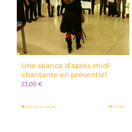
Une séance d’après-midi
chantante en présentiel
23,00
€
Ajouter au panier
Détails