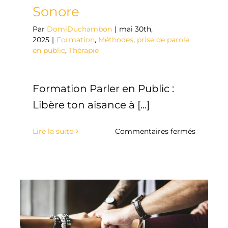
Sonore
Par
DomiDuchambon
|
mai 30th,
2025
|
Formation
,
Méthodes
,
prise de parole
en public
,
Thérapie
Formation Parler en Public :
Libère ton aisance à [...]
sur
Lire la suite
Commentaires fermés
Libère
ton
aisance
à
l’oral
et
booste
ta