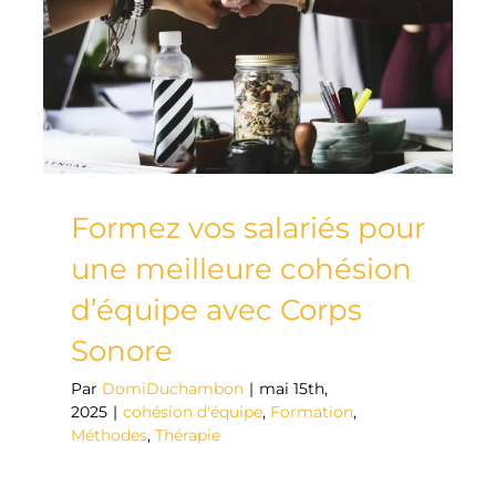
carrière
avec
Corps
Sonore
Formez vos salariés pour
une meilleure cohésion
d’équipe avec Corps
Sonore
Par
DomiDuchambon
|
mai 15th,
2025
|
cohésion d'équipe
,
Formation
,
Méthodes
,
Thérapie