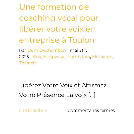
Une formation de
coaching vocal pour
libérer votre voix en
entreprise à Toulon
Par
DomiDuchambon
|
mai 5th,
2025
|
Coaching vocal
,
Formation
,
Méthodes
,
Thérapie
Libérez Votre Voix et Affirmez
Votre Présence La voix [...]
sur
Lire la suite
Commentaires fermés
Une
formatio
de