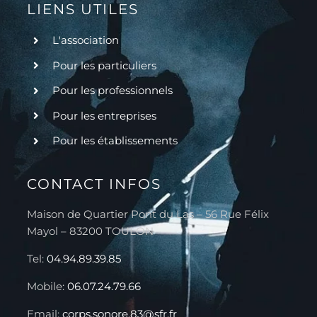
LIENS UTILES
L'association
Pour les particuliers
Pour les professionnels
Pour les entreprises
Pour les établissements
CONTACT INFOS
Maison de Quartier Pont du Las – 56 Rue Félix
Mayol – 83200 TOULON
Tel:
04.94.89.39.85
Mobile:
06.07.24.79.66
Email:
corps.sonore.83@sfr.fr