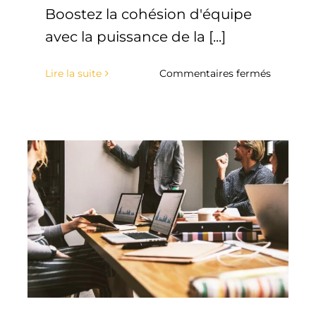
Boostez la cohésion d'équipe
avec la puissance de la [...]
sur
Lire la suite
Commentaires fermés
Formez
vos
salariés
pour
une
meilleur
cohésion
d’équipe
avec
Corps
Sonore