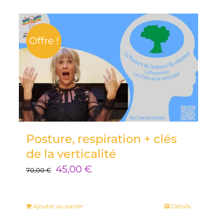
65,00 €.
40,00 €.
Offre !
Posture, respiration + clés
de la verticalité
Le
Le
45,00
€
70,00
€
prix
prix
initial
actuel
Ajouter au panier
Détails
était :
est :