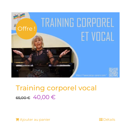
135,00 €.
75,00 €.
Offre !
Training corporel vocal
Le
Le
40,00
€
65,00
€
prix
prix
initial
actuel
Ajouter au panier
Détails
était :
est :