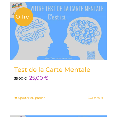
Offre !
Test de la Carte Mentale
Le
Le
25,00
€
35,00
€
prix
prix
initial
actuel
Ajouter au panier
Détails
était :
est :
35,00 €.
25,00 €.