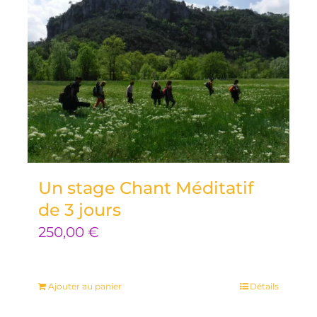
Un stage Chant Méditatif
de 3 jours
250,00
€
Ajouter au panier
Détails