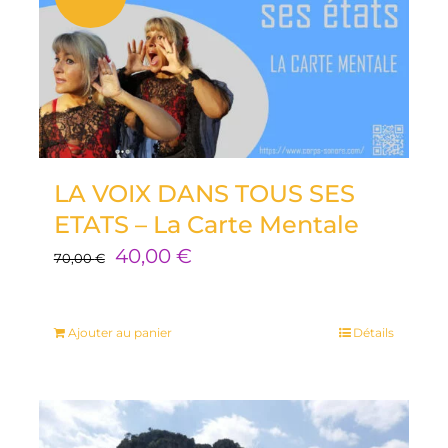
LA VOIX DANS TOUS SES
ETATS – La Carte Mentale
Le
Le
40,00
€
70,00
€
prix
prix
initial
actuel
Ajouter au panier
Détails
était :
est :
70,00 €.
40,00 €.