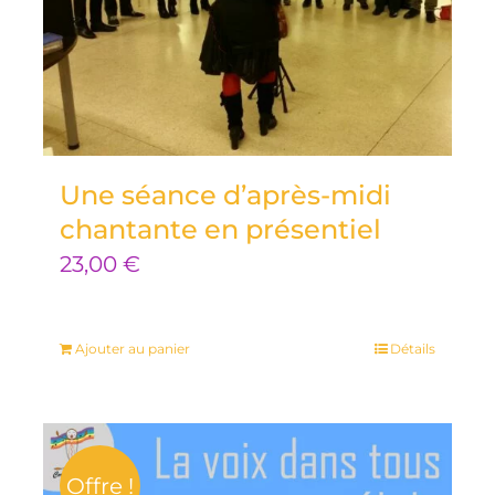
Une séance d’après-midi
chantante en présentiel
23,00
€
Ajouter au panier
Détails
Offre !