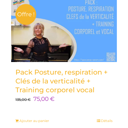
Offre !
Pack Posture, respiration +
Clés de la verticalité +
Training corporel vocal
Le
Le
75,00
€
135,00
€
prix
prix
initial
actuel
Ajouter au panier
Détails
était :
est :