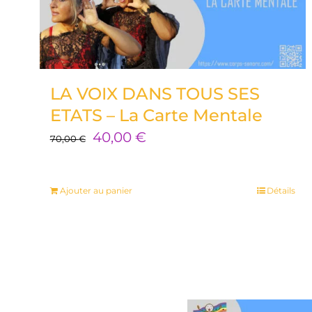
LA VOIX DANS TOUS SES
ETATS – La Carte Mentale
Le
Le
40,00
€
70,00
€
prix
prix
initial
actuel
Ajouter au panier
Détails
était :
est :
70,00 €.
40,00 €.