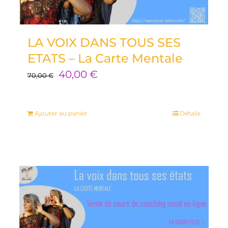
LA VOIX DANS TOUS SES
ETATS – La Carte Mentale
Le
Le
40,00
€
70,00
€
prix
prix
initial
actuel
Ajouter au panier
Détails
était :
est :
70,00 €.
40,00 €.