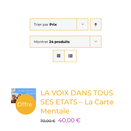
Trier par
Prix
Montrer
24 produits
LA VOIX DANS TOUS
SES ETATS – La Carte
Offre !
Mentale
Le
Le
40,00
€
70,00
€
prix
prix